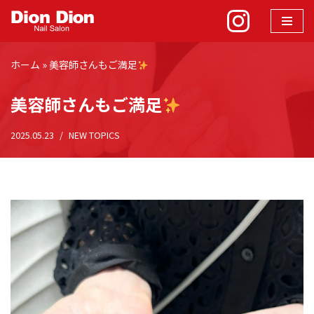
コ
ン
ホーム
»
美容師さんもご満足
テ
ン
美容師さんもご満足
ツ
へ
2025.05.23
NEW TOPICS
ス
キ
ッ
プ