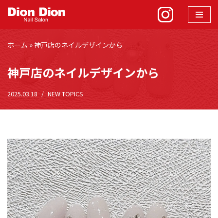
コ
ン
ホーム
»
神戸店のネイルデザインから
テ
ン
神戸店のネイルデザインから
ツ
へ
2025.03.18
NEW TOPICS
ス
キ
ッ
プ