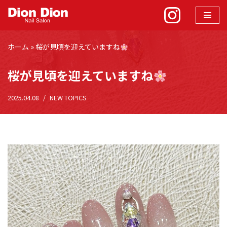
コ
ン
ホーム
»
桜が見頃を迎えていますね
テ
ン
桜が見頃を迎えていますね
ツ
へ
2025.04.08
NEW TOPICS
ス
キ
ッ
プ