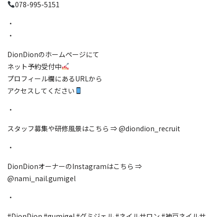
078-995-5151
・
・
DionDionのホームページにて
ネット予約受付中
プロフィール欄にあるURLから
アクセスしてください
・
スタッフ募集や研修風景はこちら ⇒ @diondion_recruit
・
DionDionオーナーのInstagramはこちら ⇒
@nami_nail.gumigel
・
#DionDion #gumigel #グミジェル #ネイルサロン #神戸ネイルサ