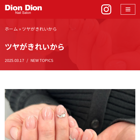
コ
ン
ホーム
»
ツヤがきれいから
テ
ン
ツヤがきれいから
ツ
へ
2025.03.17
NEW TOPICS
ス
キ
ッ
プ