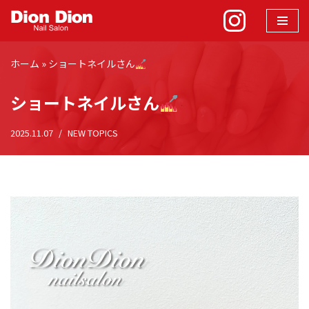
コ
ン
ホーム
»
ショートネイルさん
テ
ン
ショートネイルさん
ツ
へ
2025.11.07
NEW TOPICS
ス
キ
ッ
プ