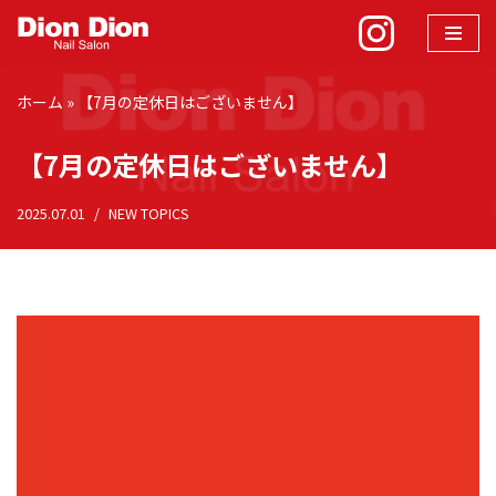
コ
ン
ホーム
»
【7月の定休日はございません】
テ
ン
【7月の定休日はございません】
ツ
へ
2025.07.01
NEW TOPICS
ス
キ
ッ
プ